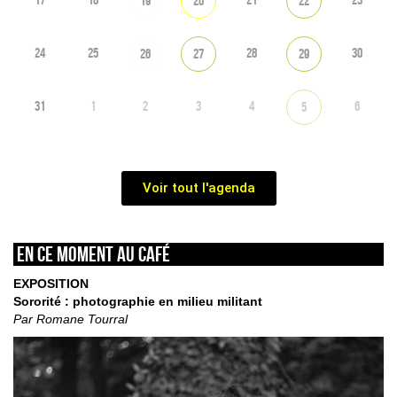
19
20
22
24
25
28
30
26
27
29
31
1
2
3
4
6
5
Voir tout l'agenda
En ce moment au café
EXPOSITION
Sororité : photographie en milieu militant
Par Romane Tourral