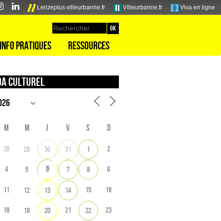
Lerizeplus.villeurbanne.fr
Villeurbanne.fr
Viva en ligne
Info pratiques
Ressources
a culturel
M
M
J
V
S
D
28
2
29
30
31
1
6
4
9
5
7
8
11
15
16
12
13
14
18
21
23
19
20
22