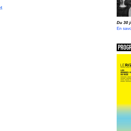
et
Du 30 
En savo
Prog