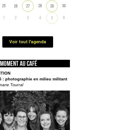
25
28
30
26
27
29
1
2
3
4
6
5
Voir tout l'agenda
 moment au café
ITION
é : photographie en milieu militant
mane Tourral