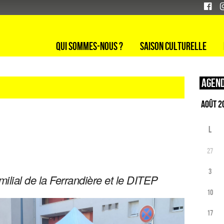
Qui sommes-nous ?
Saison culturelle
Agend
L
27
3
milial de la Ferrandière et le DITEP
10
17