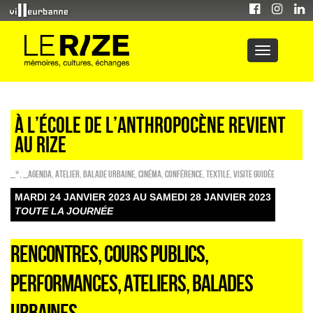
À L’ÉCOLE DE L’ANTHROPOCÈNE REVIENT
AU RIZE
_*
,
_Agenda
,
Atelier
,
Balade urbaine
,
Cinéma
,
Conférence
,
Textile
,
Visite guidée
MARDI 24 JANVIER 2023 AU SAMEDI 28 JANVIER 2023
TOUTE LA JOURNÉE
RENCONTRES, COURS PUBLICS,
PERFORMANCES, ATELIERS, BALADES
URBAINES…