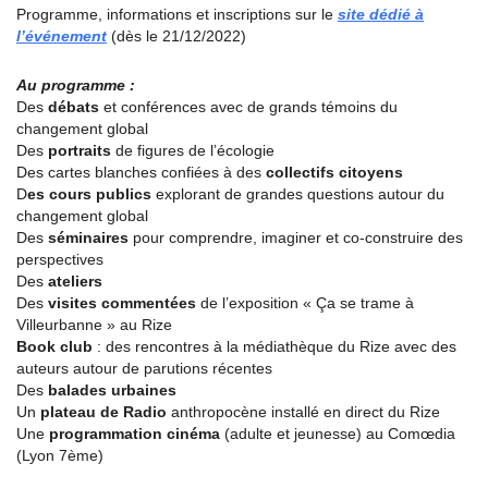
Programme, informations et inscriptions sur le
site dédié à
l’événement
(dès le 21/12/2022)
Au programme :
Des
débats
et conférences avec de grands témoins du
changement global
Des
portraits
de figures de l’écologie
Des cartes blanches confiées à des
collectifs citoyens
D
es cours publics
explorant de grandes questions autour du
changement global
Des
séminaires
pour comprendre, imaginer et co-construire des
perspectives
Des
ateliers
Des
visites commentées
de l’exposition « Ça se trame à
Villeurbanne » au Rize
Book club
: des rencontres à la médiathèque du Rize avec des
auteurs autour de parutions récentes
Des
balades urbaines
Un
plateau de Radio
anthropocène installé en direct du Rize
Une
programmation cinéma
(adulte et jeunesse) au Comœdia
(Lyon 7ème)