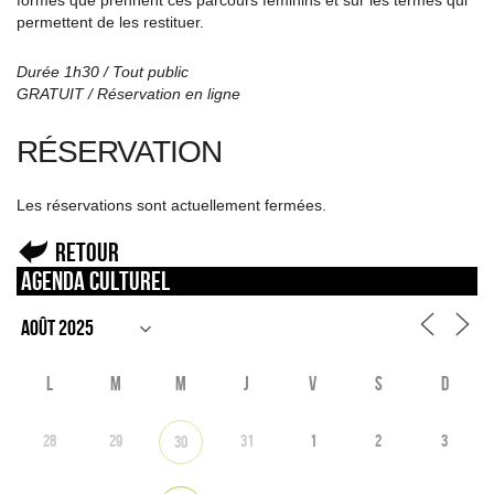
formes que prennent ces parcours féminins et sur les termes qui
permettent de les restituer.
Durée 1h30 / Tout public
GRATUIT / Réservation en ligne
RÉSERVATION
Les réservations sont actuellement fermées.
Retour
Agenda culturel
L
M
M
J
V
S
D
28
29
31
1
2
3
30