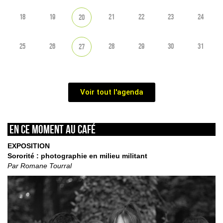
18
19
21
22
23
24
20
25
26
28
29
30
31
27
Voir tout l'agenda
En ce moment au café
EXPOSITION
Sororité : photographie en milieu militant
Par Romane Tourral