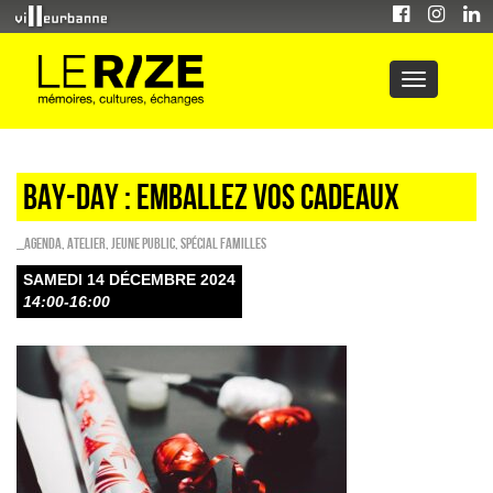
Bay-day : emballez vos cadeaux
_Agenda
,
Atelier
,
Jeune public
,
Spécial familles
SAMEDI 14 DÉCEMBRE 2024
14:00-16:00