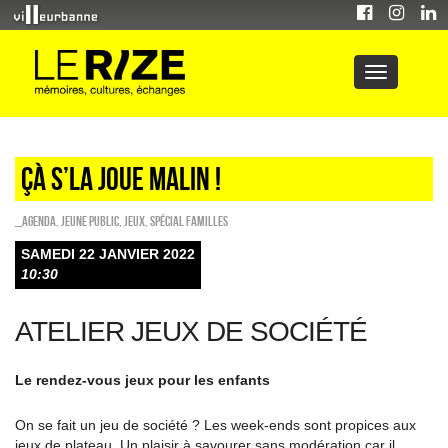
ÇÀ S’LA JOUE MALIN !
_Agenda
,
Jeune public
,
Jeux
,
Spécial familles
SAMEDI 22 JANVIER 2022
10:30
ATELIER JEUX DE SOCIÉTÉ
Le rendez-vous jeux pour les enfants
On se fait un jeu de société ? Les week-ends sont propices aux
jeux de plateau. Un plaisir à savourer sans modération car il