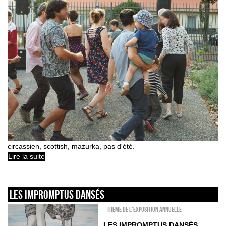
circassien, scottish, mazurka, pas d'été.
Lire la suite
Les impromptus dansés
_Thème de l'exposition annuelle
LES IMPROMPTUS DANSÉS