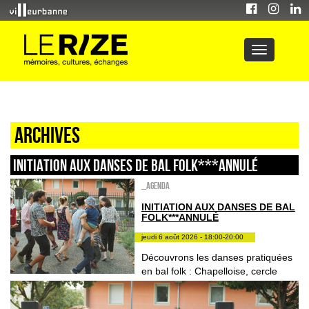
Archives
INITIATION AUX DANSES DE BAL FOLK***ANNULÉ
_Agenda
INITIATION AUX DANSES DE BAL
FOLK***ANNULÉ
jeudi 6 août 2026 - 18:00-20:00
Découvrons les danses pratiquées
en bal folk : Chapelloise, cercle