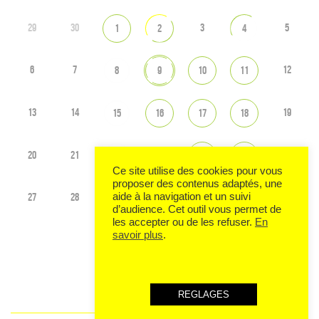
29
30
3
5
1
2
4
6
7
12
8
9
10
11
13
14
19
15
16
17
18
20
21
23
26
22
24
25
Ce site utilise des cookies pour vous
proposer des contenus adaptés, une
27
28
2
aide à la navigation et un suivi
29
30
31
1
d’audience. Cet outil vous permet de
les accepter ou de les refuser.
En
savoir plus
.
Voir tout l'agenda
REGLAGES