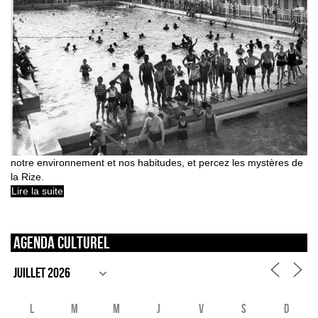
notre environnement et nos habitudes, et percez les mystères de
la Rize.
Lire la suite
Agenda culturel
L
M
M
J
V
S
D