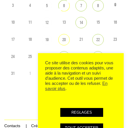
9
3
4
5
6
7
8
10
11
13
15
16
12
14
17
18
21
23
19
20
22
24
25
28
30
26
27
29
Ce site utilise des cookies pour vous
proposer des contenus adaptés, une
31
1
2
3
4
6
aide à la navigation et un suivi
5
d’audience. Cet outil vous permet de
les accepter ou de les refuser.
En
savoir plus
.
Voir tout l'agenda
REGLAGES
Contacts
Crédits
TOUT ACCEPTER