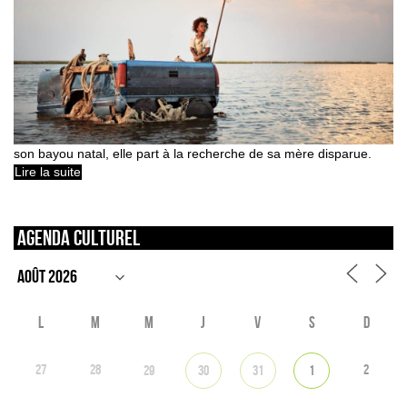
son bayou natal, elle part à la recherche de sa mère disparue.
Lire la suite
Agenda culturel
L
M
M
J
V
S
D
27
28
2
29
30
31
1