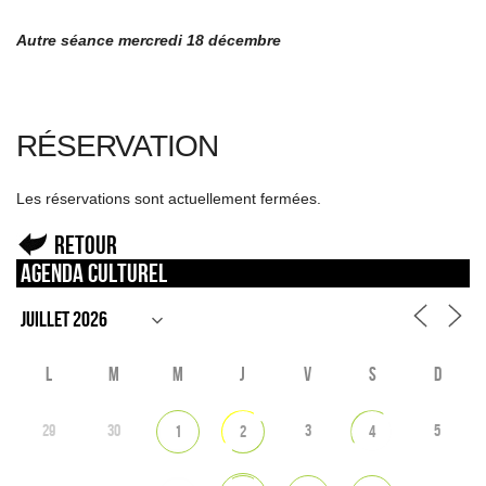
Autre séance mercredi 18 décembre
RÉSERVATION
Les réservations sont actuellement fermées.
Retour
Agenda culturel
L
M
M
J
V
S
D
29
30
3
5
1
2
4