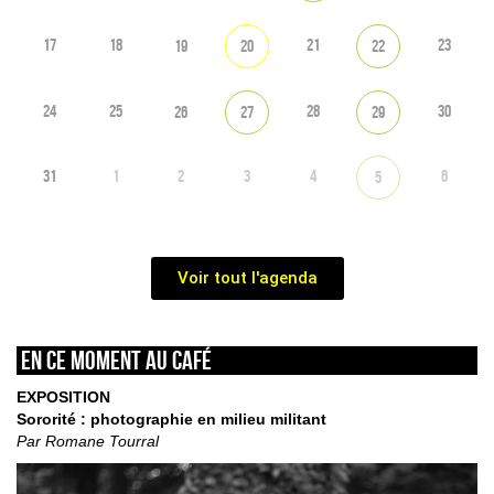
17
18
21
23
19
20
22
24
25
28
30
26
27
29
31
1
2
3
4
6
5
Voir tout l'agenda
En ce moment au café
EXPOSITION
Sororité : photographie en milieu militant
Par Romane Tourral