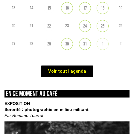
13
14
19
15
16
17
18
20
21
23
26
22
24
25
27
28
2
29
30
31
1
Voir tout l'agenda
En ce moment au café
EXPOSITION
Sororité : photographie en milieu militant
Par Romane Tourral