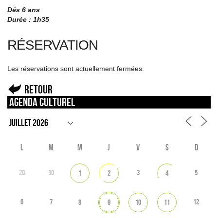
Dés 6 ans
Durée : 1h35
RÉSERVATION
Les réservations sont actuellement fermées.
Retour
Agenda culturel
L
M
M
J
V
S
D
29
30
3
5
1
2
4
6
7
12
8
9
10
11