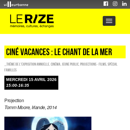
CINÉ VACANCES : LE CHANT DE LA MER
_Thème de l'exposition annuelle
,
Cinéma
,
Jeune public
,
PROJECTIONS - FILMS
,
Spécial
familles
MERCREDI 15 AVRIL 2026
15:00-16:35
Projection
Tomm Moore, Irlande, 2014