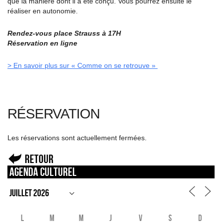
que la manière dont il a été conçu. Vous pourrez ensuite le
réaliser en autonomie.
Rendez-vous place Strauss à 17H
Réservation en ligne
> En savoir plus sur « Comme on se retrouve »
RÉSERVATION
Les réservations sont actuellement fermées.
Retour
Agenda culturel
L
M
M
J
V
S
D