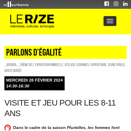
Parlons d’égalité
_Agenda
,
_Thème de l'exposition annuelle
,
Atelier
,
ECHANGES
,
EXPOSITIONS
,
Jeune public
,
Visite guidée
MERCREDI 28 FÉVRIER 2024
14:30-16:30
VISITE ET JEU POUR LES 8-11
ANS
Dans le cadre de la saison
Plurielles, les femmes font