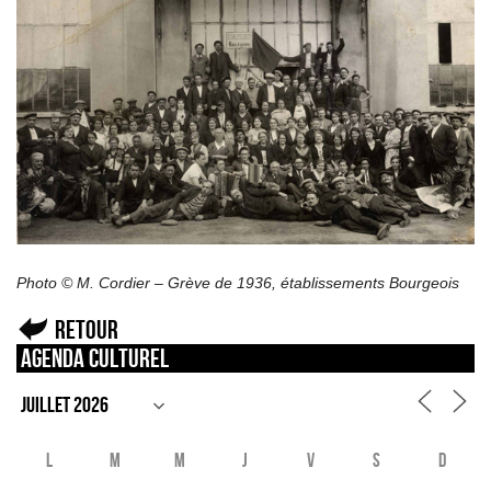
Photo © M. Cordier – Grève de 1936, établissements Bourgeois
Retour
Agenda culturel
L
M
M
J
V
S
D