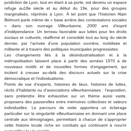
juridiction de Lyon, tout en étant à sa porte, est devenu un espace
refuge au18e siècle et au début du 19e, pour des groupes
marginalisés, réprimés à Lyon. À tel point que l’historien Alain
Belmont parle même de « base arrière des contestations sociales
» dans son ouvrage
Villeurbanne, 2000 ans d’esprit
d’indépendance
. Un terreau favorable aux luttes pour les droits
sociaux et culturels, réaffirmé et consolidé tout au long du siècle
dernier, par l’arrivée d’une population ouvrière, mobilisée et
militante et à travers des politiques municipales progressistes.
Les changements liés à la désindustrialisation et à la
métropolisation laissent place à partir des années 1970 à de
nouveaux motifs et de nouvelles formes d’engagement, qui
incitent à creuser au-delà des discours actuels sur la crise
démocratique et l’individualisme.
Points de vue d’experts, histoires de lieux, histoires de luttes,
récits d’habitants ou d’associations villeurbannaises : l’exposition,
sans prétendre être exhaustive sur un thème aussi vaste,
proposera des passerelles entre mémoires collectives et valeurs
individuelles. Le parcours de visite apportera un éclairage
particulier sur la singularité villeurbannaise en donnant une place
centrale aux témoignages, permettant à chacun de s’approprier
cette histoire locale riche en combats qui continuent à nourrir