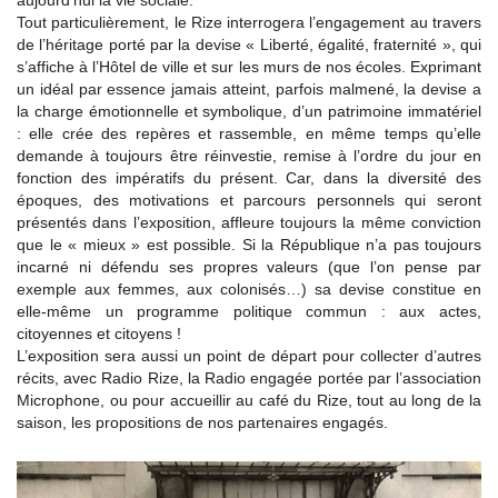
aujourd’hui la vie sociale.
Tout particulièrement, le Rize interrogera l’engagement au travers
de l’héritage porté par la devise « Liberté, égalité, fraternité », qui
s’affiche à l’Hôtel de ville et sur les murs de nos écoles. Exprimant
un idéal par essence jamais atteint, parfois malmené, la devise a
la charge émotionnelle et symbolique, d’un patrimoine immatériel
: elle crée des repères et rassemble, en même temps qu’elle
demande à toujours être réinvestie, remise à l’ordre du jour en
fonction des impératifs du présent. Car, dans la diversité des
époques, des motivations et parcours personnels qui seront
présentés dans l’exposition, affleure toujours la même conviction
que le « mieux » est possible. Si la République n’a pas toujours
incarné ni défendu ses propres valeurs (que l’on pense par
exemple aux femmes, aux colonisés…) sa devise constitue en
elle-même un programme politique commun : aux actes,
citoyennes et citoyens !
L’exposition sera aussi un point de départ pour collecter d’autres
récits, avec Radio Rize, la Radio engagée portée par l’association
Microphone, ou pour accueillir au café du Rize, tout au long de la
saison, les propositions de nos partenaires engagés.