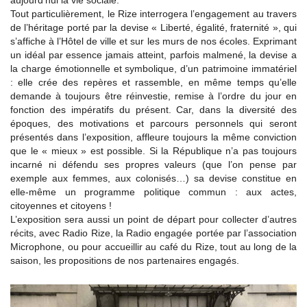
aujourd’hui la vie sociale.
Tout particulièrement, le Rize interrogera l’engagement au travers
de l’héritage porté par la devise « Liberté, égalité, fraternité », qui
s’affiche à l’Hôtel de ville et sur les murs de nos écoles. Exprimant
un idéal par essence jamais atteint, parfois malmené, la devise a
la charge émotionnelle et symbolique, d’un patrimoine immatériel
: elle crée des repères et rassemble, en même temps qu’elle
demande à toujours être réinvestie, remise à l’ordre du jour en
fonction des impératifs du présent. Car, dans la diversité des
époques, des motivations et parcours personnels qui seront
présentés dans l’exposition, affleure toujours la même conviction
que le « mieux » est possible. Si la République n’a pas toujours
incarné ni défendu ses propres valeurs (que l’on pense par
exemple aux femmes, aux colonisés…) sa devise constitue en
elle-même un programme politique commun : aux actes,
citoyennes et citoyens !
L’exposition sera aussi un point de départ pour collecter d’autres
récits, avec Radio Rize, la Radio engagée portée par l’association
Microphone, ou pour accueillir au café du Rize, tout au long de la
saison, les propositions de nos partenaires engagés.