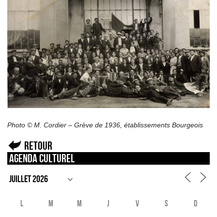
Photo © M. Cordier – Grève de 1936, établissements Bourgeois
Retour
Agenda culturel
L
M
M
J
V
S
D