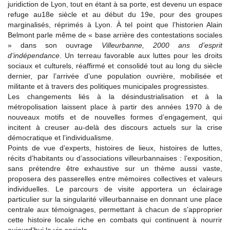
juridiction de Lyon, tout en étant à sa porte, est devenu un espace
refuge au18e siècle et au début du 19e, pour des groupes
marginalisés, réprimés à Lyon. À tel point que l’historien Alain
Belmont parle même de « base arrière des contestations sociales
» dans son ouvrage
Villeurbanne, 2000 ans d’esprit
d’indépendance
. Un terreau favorable aux luttes pour les droits
sociaux et culturels, réaffirmé et consolidé tout au long du siècle
dernier, par l’arrivée d’une population ouvrière, mobilisée et
militante et à travers des politiques municipales progressistes.
Les changements liés à la désindustrialisation et à la
métropolisation laissent place à partir des années 1970 à de
nouveaux motifs et de nouvelles formes d’engagement, qui
incitent à creuser au-delà des discours actuels sur la crise
démocratique et l’individualisme.
Points de vue d’experts, histoires de lieux, histoires de luttes,
récits d’habitants ou d’associations villeurbannaises : l’exposition,
sans prétendre être exhaustive sur un thème aussi vaste,
proposera des passerelles entre mémoires collectives et valeurs
individuelles. Le parcours de visite apportera un éclairage
particulier sur la singularité villeurbannaise en donnant une place
centrale aux témoignages, permettant à chacun de s’approprier
cette histoire locale riche en combats qui continuent à nourrir