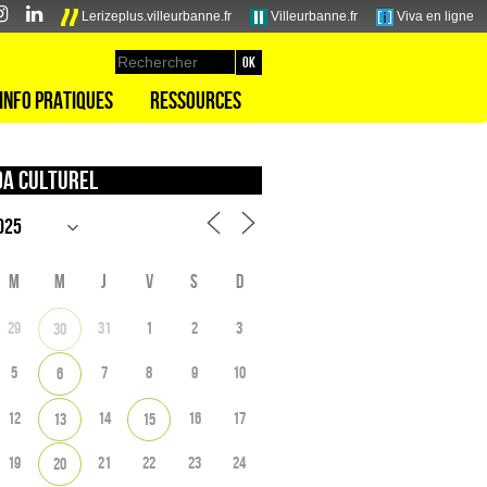
Lerizeplus.villeurbanne.fr
Villeurbanne.fr
Viva en ligne
Info pratiques
Ressources
a culturel
M
M
J
V
S
D
29
31
1
2
3
30
5
7
8
9
10
6
12
14
16
17
13
15
19
21
22
23
24
20