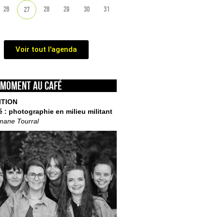
26
28
29
30
31
27
Voir tout l'agenda
 moment au café
ITION
é : photographie en milieu militant
mane Tourral