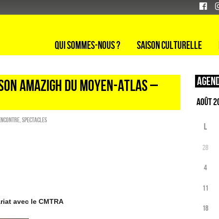
Qui sommes-nous ?
Saison culturelle
Agend
SON AMAZIGH DU MOYEN-ATLAS –
encontre
,
SPECTACLES
L
28
4
11
riat avec le CMTRA
18