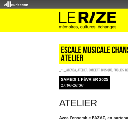
ESCALE MUSICALE CHAN
ATELIER
_*
,
_Agenda
,
Atelier
,
Concert
,
Musique
,
PUBLICS
,
R
SAMEDI 1 FÉVRIER 2025
17:00-18:30
ATELIER
Avec l’ensemble FAZAZ, en partena