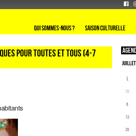
Qui sommes-nous ?
Saison culturelle
Agend
iques pour toutes et tous (4-7
L
29
6
habitants
13
20