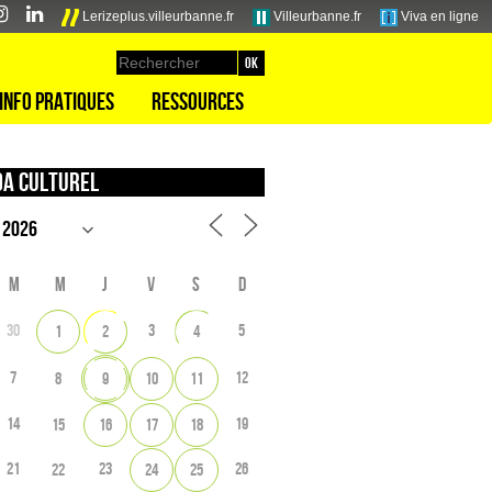
Lerizeplus.villeurbanne.fr
Villeurbanne.fr
Viva en ligne
Info pratiques
Ressources
a culturel
M
M
J
V
S
D
30
3
5
1
2
4
7
12
8
9
10
11
14
19
15
16
17
18
21
23
26
22
24
25