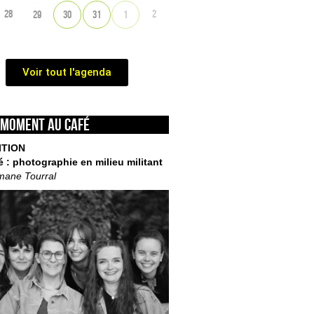
28
2
29
30
31
1
Voir tout l'agenda
 moment au café
ITION
é : photographie en milieu militant
mane Tourral