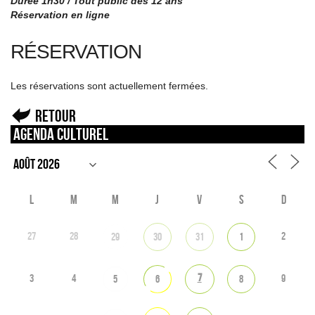
Durée 1h30 / Tout public dès 12 ans
Réservation en ligne
RÉSERVATION
Les réservations sont actuellement fermées.
Retour
Agenda culturel
L
M
M
J
V
S
D
27
28
2
29
30
31
1
7
3
4
9
5
6
8