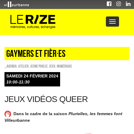
GAYMERS ET FIÈR·ES
_Agenda
,
Atelier
,
Jeune public
,
Jeux
,
Numérique
SAMEDI 24 FÉVRIER 2024
10:00-11:30
JEUX VIDÉOS QUEER
Dans le cadre de la saison
Plurielles, les femmes font
Villeurbanne