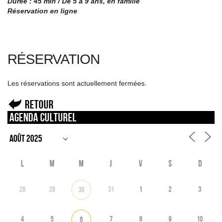
Durée : 45 min / De 5 à 9 ans, en famille
Réservation en ligne
RÉSERVATION
Les réservations sont actuellement fermées.
Retour
Agenda culturel
L
M
M
J
V
S
D
28
29
31
1
2
3
30
4
5
7
8
9
10
6