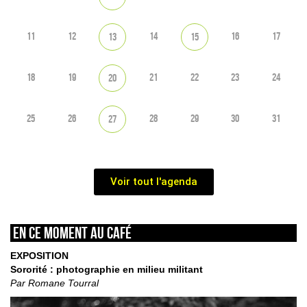
11
12
14
16
17
13
15
18
19
21
22
23
24
20
25
26
28
29
30
31
27
Voir tout l'agenda
En ce moment au café
EXPOSITION
Sororité : photographie en milieu militant
Par Romane Tourral