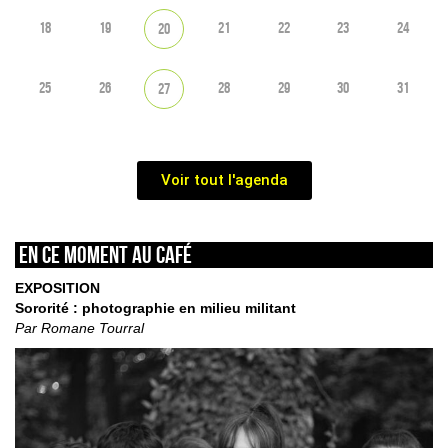
18
19
21
22
23
24
20
25
26
28
29
30
31
27
Voir tout l'agenda
En ce moment au café
EXPOSITION
Sororité : photographie en milieu militant
Par Romane Tourral