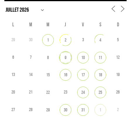
L
M
M
J
V
S
D
29
30
3
5
1
2
4
6
7
12
8
9
10
11
13
14
19
15
16
17
18
20
21
23
26
22
24
25
27
28
2
29
30
31
1