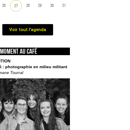
26
28
29
30
31
27
Voir tout l'agenda
 moment au café
ITION
é : photographie en milieu militant
mane Tourral