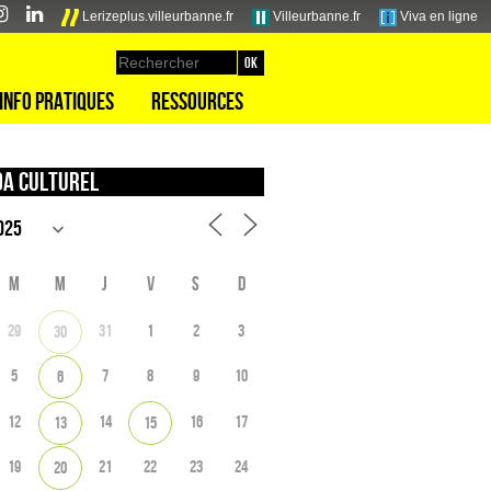
Lerizeplus.villeurbanne.fr
Villeurbanne.fr
Viva en ligne
Info pratiques
Ressources
a culturel
M
M
J
V
S
D
29
31
1
2
3
30
5
7
8
9
10
6
12
14
16
17
13
15
19
21
22
23
24
20