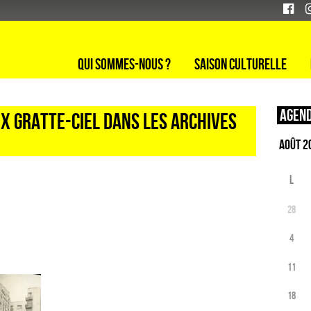
Qui sommes-nous ?
Saison culturelle
Agend
ux Gratte-Ciel dans Les Archives
L
28
4
11
18