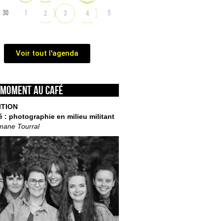
30
1
5
2
3
4
Voir tout l'agenda
 moment au café
ITION
é : photographie en milieu militant
mane Tourral