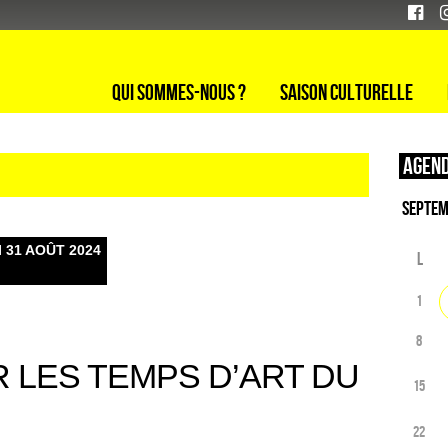
Qui sommes-nous ?
Saison culturelle
Agend
 31 AOÛT 2024
L
1
8
R LES TEMPS D’ART DU
15
22