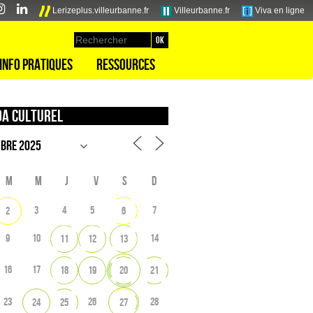
Lerizeplus.villeurbanne.fr
Villeurbanne.fr
Viva en ligne
Info pratiques
Ressources
a culturel
M
M
J
V
S
D
3
4
5
7
2
6
9
10
14
11
12
13
16
17
18
19
20
21
23
26
28
24
25
27