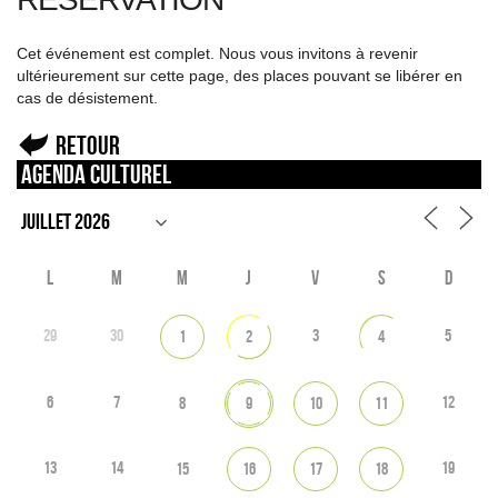
Cet événement est complet. Nous vous invitons à revenir
ultérieurement sur cette page, des places pouvant se libérer en
cas de désistement.
Retour
Agenda culturel
L
M
M
J
V
S
D
29
30
3
5
1
2
4
6
7
12
8
9
10
11
13
14
19
15
16
17
18