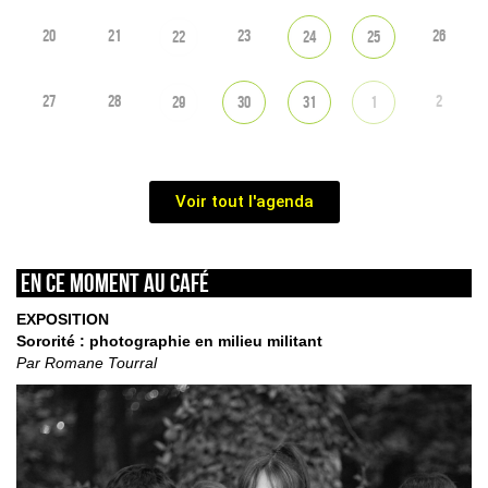
20
21
23
26
22
24
25
27
28
2
29
30
31
1
Voir tout l'agenda
En ce moment au café
EXPOSITION
Sororité : photographie en milieu militant
Par Romane Tourral