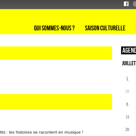
Qui sommes-nous ?
Saison culturelle
Agend
L
29
6
13
20
its : les histoires se racontent en musique !