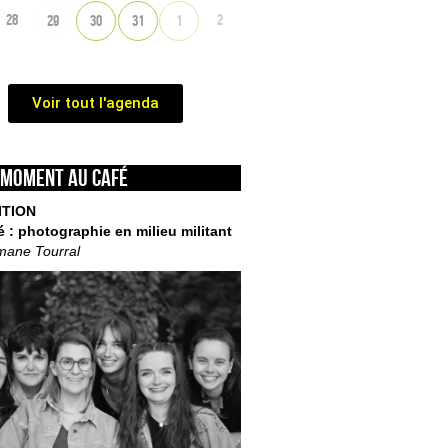
28
2
29
30
31
1
Voir tout l'agenda
 moment au café
ITION
é : photographie en milieu militant
mane Tourral