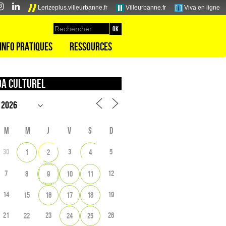
Lerizeplus.villeurbanne.fr
Villeurbanne.fr
Viva en ligne
Info pratiques
Ressources
a culturel
M
M
J
V
S
D
30
3
5
1
2
4
7
12
8
9
10
11
14
19
15
16
17
18
21
23
26
22
24
25