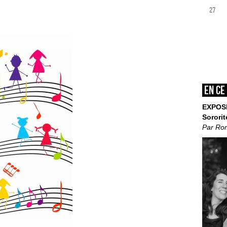
27
En ce
EXPOS
Sororit
Par Ro