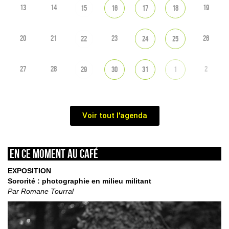
13
14
19
15
16
17
18
20
21
23
26
22
24
25
27
28
2
29
30
31
1
Voir tout l'agenda
En ce moment au café
EXPOSITION
Sororité : photographie en milieu militant
Par Romane Tourral