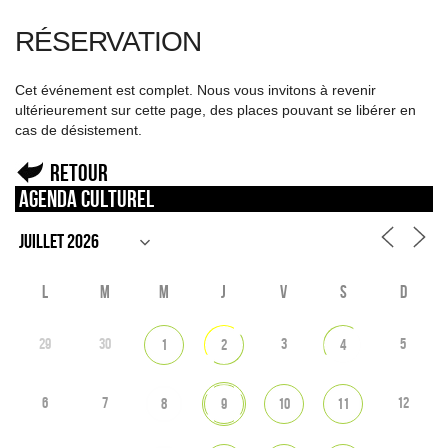
RÉSERVATION
Cet événement est complet. Nous vous invitons à revenir
ultérieurement sur cette page, des places pouvant se libérer en
cas de désistement.
Retour
Agenda culturel
L
M
M
J
V
S
D
29
30
3
5
1
2
4
6
7
12
8
9
10
11