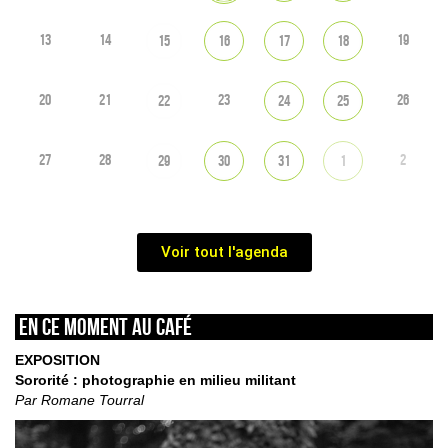
13
14
19
15
16
17
18
20
21
23
26
22
24
25
27
28
2
29
30
31
1
Voir tout l'agenda
En ce moment au café
EXPOSITION
Sororité : photographie en milieu militant
Par Romane Tourral