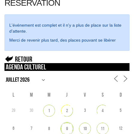
RÉSERVATION
L'événement est complet et il n'y a plus de place sur la liste
d'attente.
Merci de revenir plus tard, des places pouvant se libérer
Retour
Agenda culturel
L
M
M
J
V
S
D
29
30
3
5
1
2
4
6
7
12
8
9
10
11