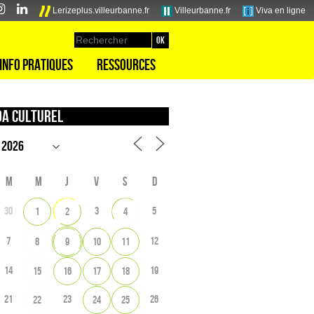
Lerizeplus.villeurbanne.fr
Villeurbanne.fr
Viva en ligne
Info pratiques
Ressources
a culturel
M
M
J
V
S
D
30
3
5
1
2
4
7
12
8
9
10
11
14
19
15
16
17
18
21
23
26
22
24
25