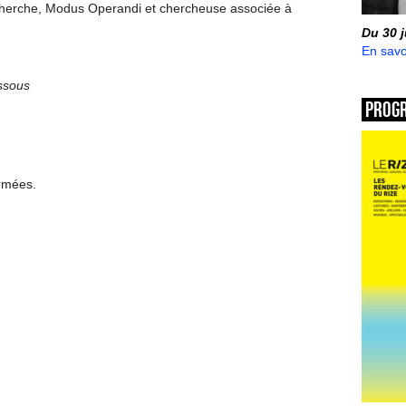
echerche, Modus Operandi et chercheuse associée à
Du 30 
En savo
ssous
Prog
ermées.