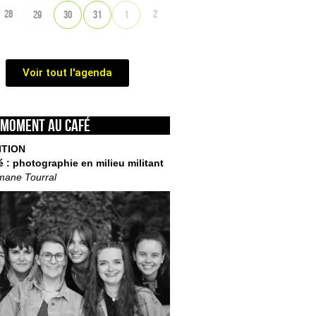
28
2
29
30
31
1
Voir tout l'agenda
 moment au café
ITION
é : photographie en milieu militant
mane Tourral