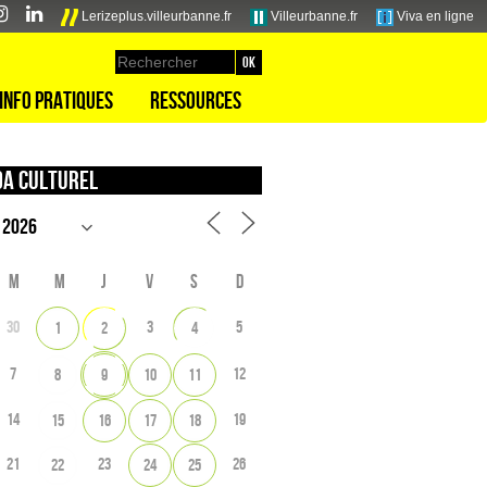
Lerizeplus.villeurbanne.fr
Villeurbanne.fr
Viva en ligne
Info pratiques
Ressources
a culturel
M
M
J
V
S
D
30
3
5
1
2
4
7
12
8
9
10
11
14
19
15
16
17
18
21
23
26
22
24
25