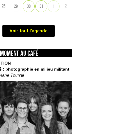
28
2
29
30
31
1
Voir tout l'agenda
 moment au café
ITION
é : photographie en milieu militant
mane Tourral