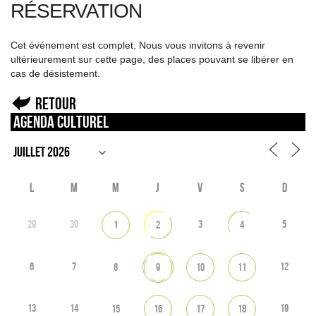
RÉSERVATION
Cet événement est complet. Nous vous invitons à revenir
ultérieurement sur cette page, des places pouvant se libérer en
cas de désistement.
Retour
Agenda culturel
L
M
M
J
V
S
D
29
30
3
5
1
2
4
6
7
12
8
9
10
11
13
14
19
15
16
17
18