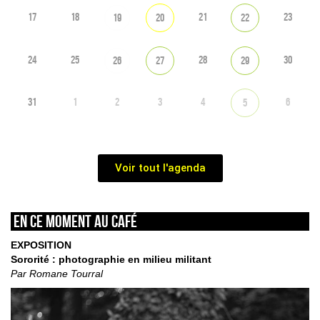
17
18
21
23
19
20
22
24
25
28
30
26
27
29
31
1
2
3
4
6
5
Voir tout l'agenda
En ce moment au café
EXPOSITION
Sororité : photographie en milieu militant
Par Romane Tourral