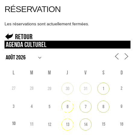
RÉSERVATION
Les réservations sont actuellement fermées.
Retour
Agenda culturel
L
M
M
J
V
S
D
27
28
2
29
30
31
1
3
4
9
5
6
7
8
10
11
15
16
12
13
14