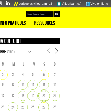
Lerizeplus.villeurbanne.fr
Villeurbanne.fr
Viva en ligne
Info pratiques
Ressources
a culturel
M
M
J
V
S
D
3
4
5
7
2
6
9
10
14
11
12
13
16
17
18
19
20
21
23
26
28
24
25
27