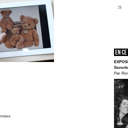
29
En ce
EXPOS
Sororit
Par Ro
ermées.