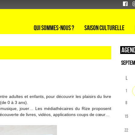
Qui sommes-nous ?
Saison culturelle
Agend
L
1
re adultes et enfants, pour découvrir les plaisirs du livre
 (de 0 à 3 ans).
8
la musique, jouer… Les médiathécaires du Rize proposent
 découverte de livres, vidéos, applications coups de cœur…
15
22