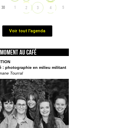
30
1
5
2
3
4
Voir tout l'agenda
 moment au café
ITION
é : photographie en milieu militant
mane Tourral