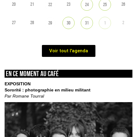
20
21
23
26
22
24
25
27
28
2
29
30
31
1
Voir tout l'agenda
En ce moment au café
EXPOSITION
Sororité : photographie en milieu militant
Par Romane Tourral