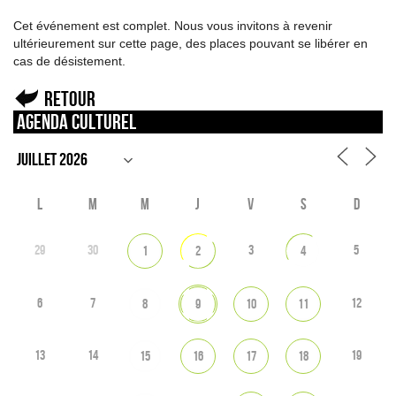
Cet événement est complet. Nous vous invitons à revenir
ultérieurement sur cette page, des places pouvant se libérer en
cas de désistement.
Retour
Agenda culturel
L
M
M
J
V
S
D
29
30
3
5
1
2
4
6
7
12
8
9
10
11
13
14
19
15
16
17
18