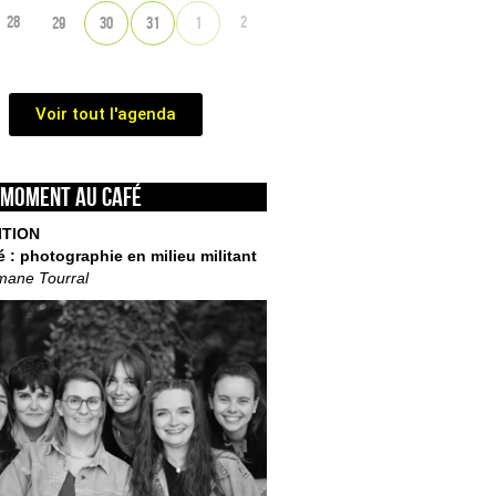
28
2
29
30
31
1
Voir tout l'agenda
 moment au café
ITION
é : photographie en milieu militant
mane Tourral