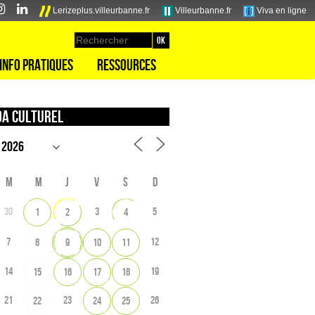
Lerizeplus.villeurbanne.fr
Villeurbanne.fr
Viva en ligne
Info pratiques
Ressources
a culturel
M
M
J
V
S
D
30
3
5
1
2
4
7
12
8
9
10
11
14
19
15
16
17
18
21
23
26
22
24
25