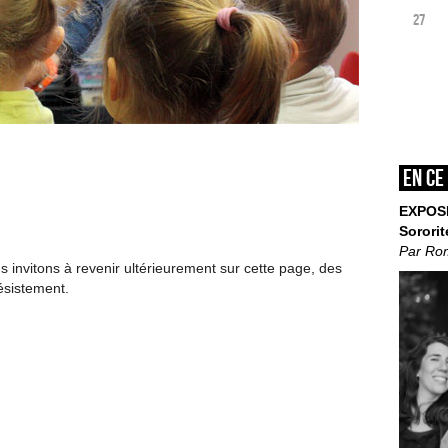
27
En ce
EXPOS
Sororit
Par Ro
invitons à revenir ultérieurement sur cette page, des
ésistement.