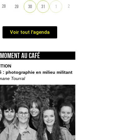
28
2
29
30
31
1
Voir tout l'agenda
 moment au café
ITION
é : photographie en milieu militant
mane Tourral