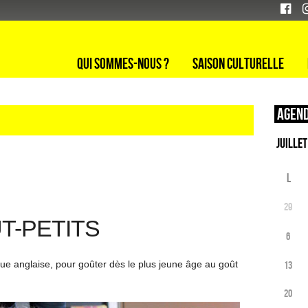
Qui sommes-nous ?
Saison culturelle
Agend
L
29
T-PETITS
6
ue anglaise, pour goûter dès le plus jeune âge au goût
13
20