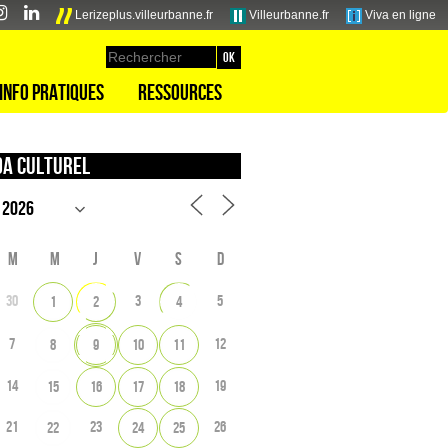
Lerizeplus.villeurbanne.fr
Villeurbanne.fr
Viva en ligne
Info pratiques
Ressources
a culturel
M
M
J
V
S
D
30
3
5
1
2
4
7
12
8
9
10
11
14
19
15
16
17
18
21
23
26
22
24
25