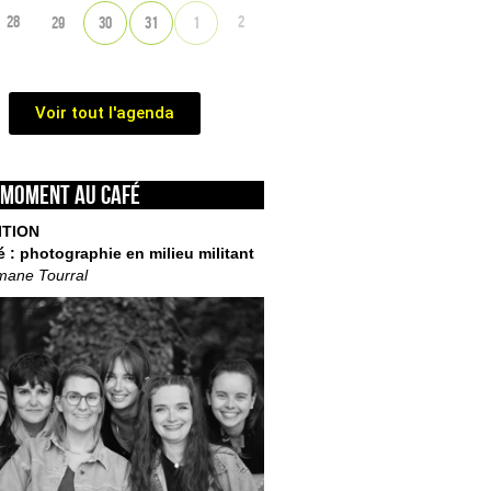
28
2
29
30
31
1
Voir tout l'agenda
 moment au café
ITION
é : photographie en milieu militant
mane Tourral