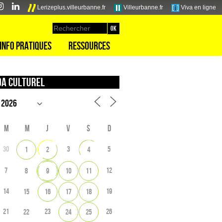
Lerizeplus.villeurbanne.fr
Villeurbanne.fr
Viva en ligne
Info pratiques
Ressources
a culturel
M
M
J
V
S
D
30
3
5
1
2
4
7
12
8
9
10
11
14
19
15
16
17
18
21
23
26
22
24
25