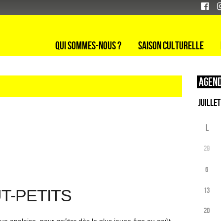
Qui sommes-nous ?
Saison culturelle
Agend
L
29
6
T-PETITS
13
20