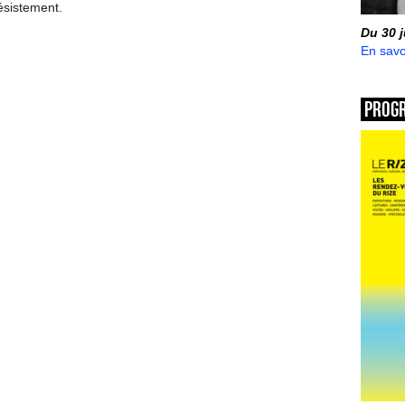
ésistement.
Du 30 
En savo
Prog