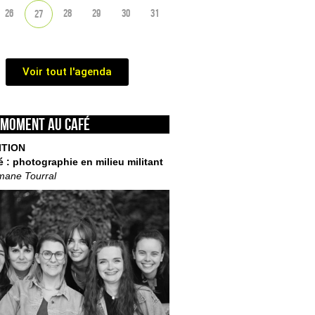
26
28
29
30
31
27
Voir tout l'agenda
 moment au café
ITION
é : photographie en milieu militant
mane Tourral