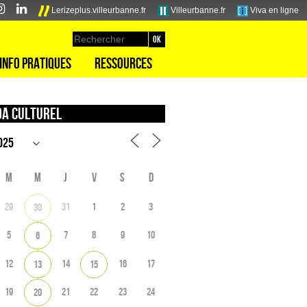
Lerizeplus.villeurbanne.fr
Villeurbanne.fr
Viva en ligne
Info pratiques
Ressources
a culturel
M
M
J
V
S
D
29
31
1
2
3
30
5
7
8
9
10
6
12
14
16
17
13
15
19
21
22
23
24
20