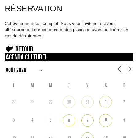
RÉSERVATION
Cet événement est complet. Nous vous invitons à revenir
ultérieurement sur cette page, des places pouvant se libérer en
cas de désistement.
Retour
Agenda culturel
L
M
M
J
V
S
D
27
28
2
29
30
31
1
8
3
4
9
5
6
7