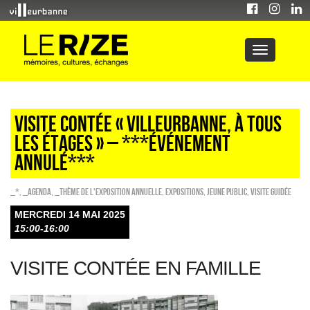
VISITE CONTÉE « VILLEURBANNE, À TOUS
LES ÉTAGES » – ***ÉVÉNEMENT
ANNULÉ***
_*
,
_Agenda
,
_Thème de l'exposition annuelle
,
EXPOSITIONS
,
Jeune public
,
Visite guidée
MERCREDI 14 MAI 2025
15:00-16:00
VISITE CONTÉE EN FAMILLE