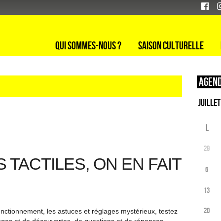
Qui sommes-nous ?
Saison culturelle
Agend
L
29
 TACTILES, ON EN FAIT
6
13
20
fonctionnement, les astuces et réglages mystérieux, testez