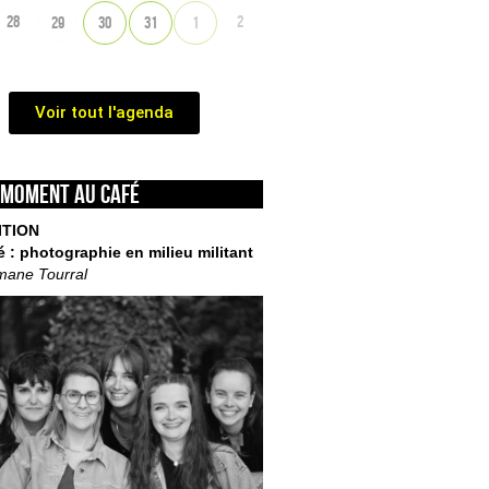
28
2
29
30
31
1
Voir tout l'agenda
 moment au café
ITION
é : photographie en milieu militant
mane Tourral