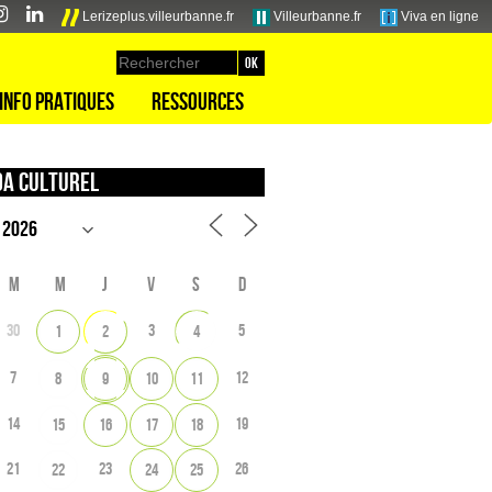
Lerizeplus.villeurbanne.fr
Villeurbanne.fr
Viva en ligne
Info pratiques
Ressources
a culturel
M
M
J
V
S
D
30
3
5
1
2
4
7
12
8
9
10
11
14
19
15
16
17
18
21
23
26
22
24
25