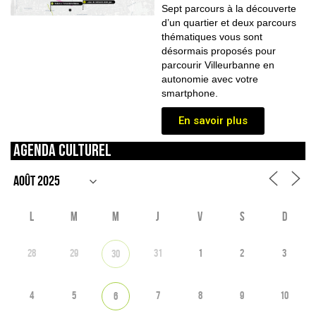
Sept parcours à la découverte
d’un quartier et deux parcours
thématiques vous sont
désormais proposés pour
parcourir Villeurbanne en
autonomie avec votre
smartphone.
En savoir plus
Agenda culturel
L
M
M
J
V
S
D
28
29
31
1
2
3
30
4
5
7
8
9
10
6