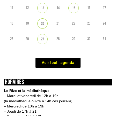
11
12
14
16
17
13
15
18
19
21
22
23
24
20
25
26
28
29
30
31
27
Voir tout l'agenda
HORAIRES
Le Rize et la médiathèque
– Mardi et vendredi de 12h à 19h
(la médiathèque ouvre à 14h ces jours-là)
– Mercredi de 10h à 19h
– Jeudi de 17h à 21h