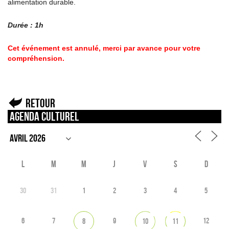
alimentation durable.
Durée : 1h
Cet événement est annulé, merci par avance pour votre
compréhension.
Retour
Agenda culturel
L
M
M
J
V
S
D
30
31
1
2
3
4
5
6
7
9
12
8
10
11