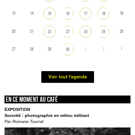
13
14
19
15
16
17
18
20
21
26
22
23
24
25
27
28
29
1
2
3
30
Voir tout l'agenda
En ce moment au café
EXPOSITION
Sororité : photographie en milieu militant
Par Romane Tourral