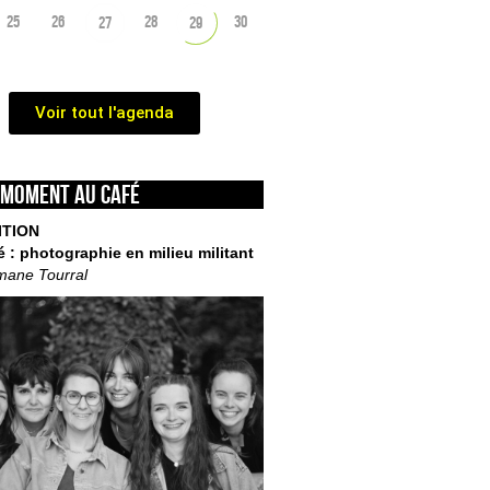
25
26
28
30
27
29
Voir tout l'agenda
 moment au café
ITION
é : photographie en milieu militant
mane Tourral