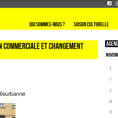
Qui sommes-nous ?
Saison culturelle
Agend
on commerciale et changement
L
27
3
illeurbanne
10
17