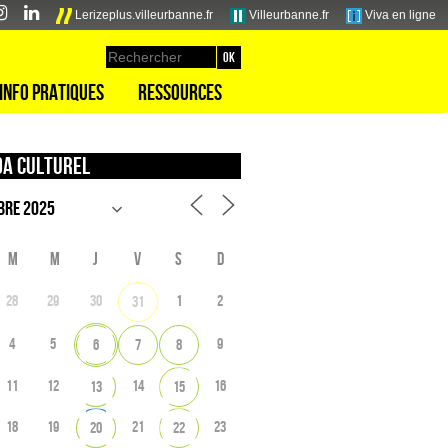
Lerizeplus.villeurbanne.fr
Villeurbanne.fr
Viva en ligne
Info pratiques
Ressources
a culturel
M
M
J
V
S
D
28
29
30
1
2
31
4
5
9
6
7
8
11
12
14
16
13
15
18
19
21
23
20
22