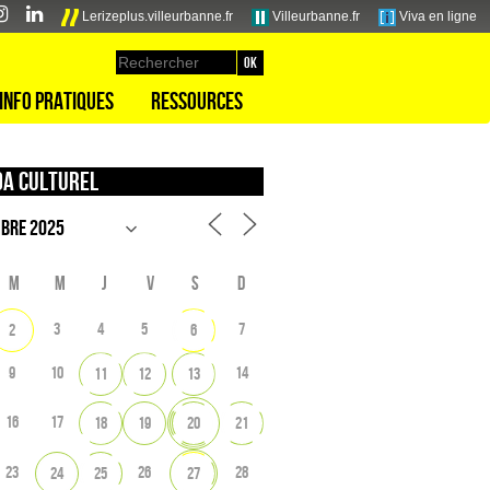
Lerizeplus.villeurbanne.fr
Villeurbanne.fr
Viva en ligne
Info pratiques
Ressources
a culturel
M
M
J
V
S
D
3
4
5
7
2
6
9
10
14
11
12
13
16
17
18
19
20
21
23
26
28
24
25
27