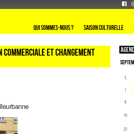
Qui sommes-nous ?
Saison culturelle
Agend
on commerciale et changement
L
1
8
illeurbanne
15
22