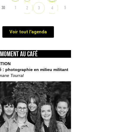
30
1
5
2
3
4
Voir tout l'agenda
 moment au café
ITION
é : photographie en milieu militant
mane Tourral