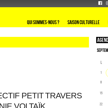
Qui sommes-nous ?
Saison culturelle
Agend
L
1
8
15
ECTIF PETIT TRAVERS
NIE VOLTAÏK
22