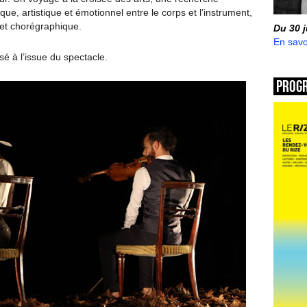
ique, artistique et émotionnel entre le corps et l’instrument,
 et chorégraphique.
Du 30 
En savo
é à l’issue du spectacle.
Prog