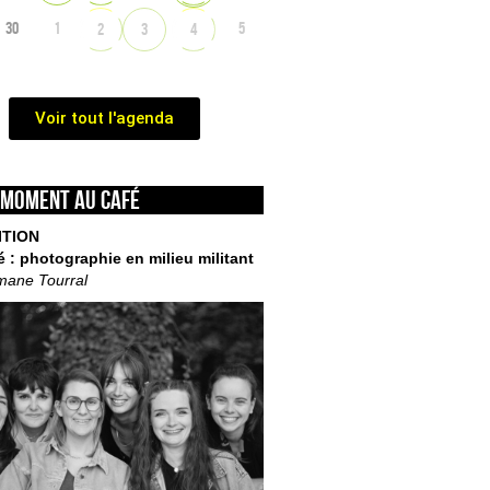
30
1
5
2
3
4
Voir tout l'agenda
 moment au café
ITION
é : photographie en milieu militant
mane Tourral