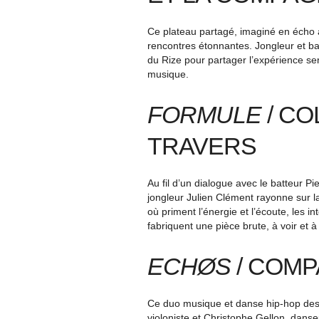
Ce plateau partagé, imaginé en écho à
rencontres étonnantes. Jongleur et bat
du Rize pour partager l’expérience se
musique.
FORMULE
/ CO
TRAVERS
Au fil d’un dialogue avec le batteur Pi
jongleur Julien Clément rayonne sur la
où priment l’énergie et l’écoute, les i
fabriquent une pièce brute, à voir et 
ECHØS
/ COMP
Ce duo musique et danse hip-hop dess
violoniste et Christophe Gellon, dans