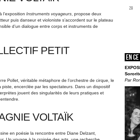
29
 l’exposition
Instruments voyageurs
, propose deux
teur puis danseur et violoniste s’accordent sur le plateau
nsible d’un dialogue entre corps et instruments de
LLECTIF PETIT
En ce
EXPOS
Sororit
Par Ro
erre Pollet, véritable métaphore de l’orchestre de cirque, le
 piste, encerclée par les spectateurs. Dans un dispositif
nterprètes jouent des singularités de leurs pratiques et
à entendre.
AGNIE VOLTAÏK
ine en poésie la rencontre entre Diane Delzant,
eur. Un voyage à la croisée des arts, une recherche