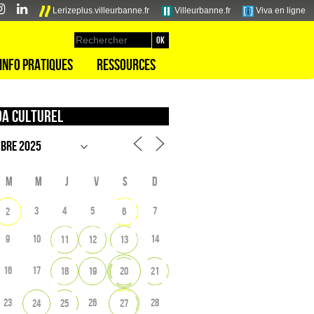
Lerizeplus.villeurbanne.fr
Villeurbanne.fr
Viva en ligne
Info pratiques
Ressources
a culturel
M
M
J
V
S
D
3
4
5
7
2
6
9
10
14
11
12
13
16
17
18
19
20
21
23
26
28
24
25
27