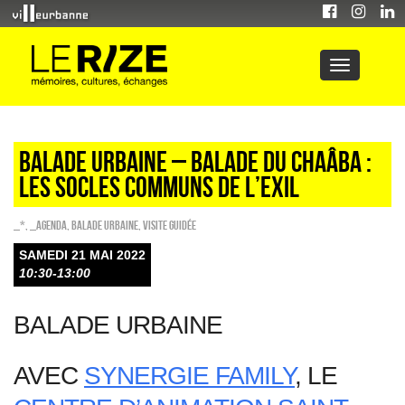
Balade urbaine – Balade du Chaâba :
les socles communs de l’exil
_*
,
_Agenda
,
Balade urbaine
,
Visite guidée
SAMEDI 21 MAI 2022
10:30-13:00
BALADE URBAINE
AVEC
SYNERGIE FAMILY
, LE