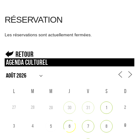
RÉSERVATION
Les réservations sont actuellement fermées.
Retour
Agenda culturel
L
M
M
J
V
S
D
27
28
2
29
30
31
1
9
3
4
5
6
7
8