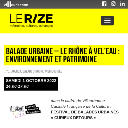
Balade urbaine – Le Rhône à vel’eau :
environnement et patrimoine
_*
,
_Agenda
,
Balade urbaine
,
Visite guidée
SAMEDI 1 OCTOBRE 2022
14:00-17:00
dans le cadre de Villeurbanne
Capitale Française de la Culture :
FESTIVAL DE BALADES URBAINES
« CURIEUX DETOURS »