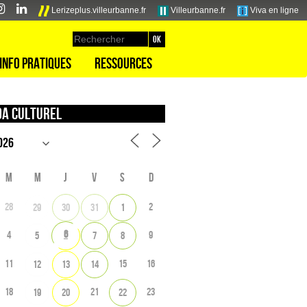
Lerizeplus.villeurbanne.fr
Villeurbanne.fr
Viva en ligne
Info pratiques
Ressources
a culturel
M
M
J
V
S
D
28
2
29
30
31
1
6
4
9
5
7
8
11
15
16
12
13
14
18
21
23
19
20
22