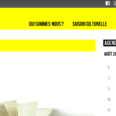
Qui sommes-nous ?
Saison culturelle
Agend
L
27
3
10
17