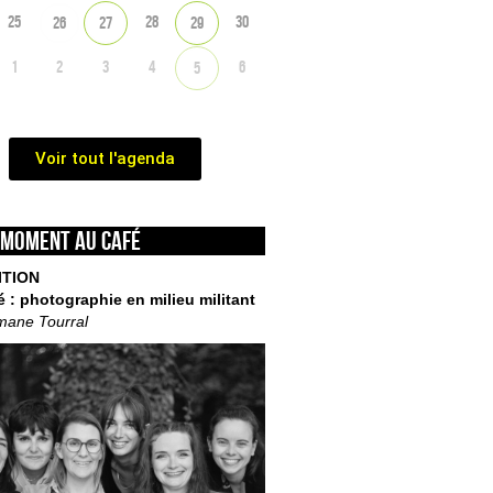
25
28
30
26
27
29
1
2
3
4
6
5
Voir tout l'agenda
 moment au café
ITION
é : photographie en milieu militant
mane Tourral